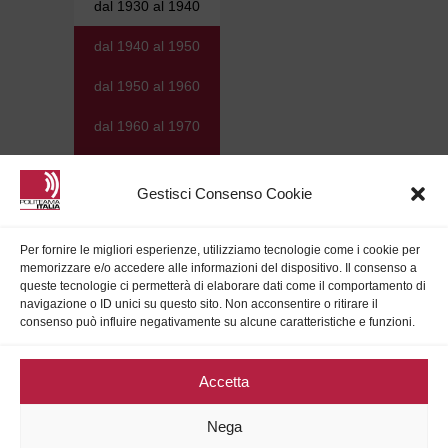
dal 1930 al 1940
dal 1940 al 1950
dal 1950 al 1960
dal 1960 al 1970
dal 1970 al 1980
Gestisci Consenso Cookie
dal 1980 al 1990
dal 1990 al 2000
Per fornire le migliori esperienze, utilizziamo tecnologie come i cookie per
memorizzare e/o accedere alle informazioni del dispositivo. Il consenso a
dal 2000 al 2010
queste tecnologie ci permetterà di elaborare dati come il comportamento di
navigazione o ID unici su questo sito. Non acconsentire o ritirare il
consenso può influire negativamente su alcune caratteristiche e funzioni.
dal 2010 al 2020
dal 2020 ad oggi
Accetta
PRIVACY
Nega