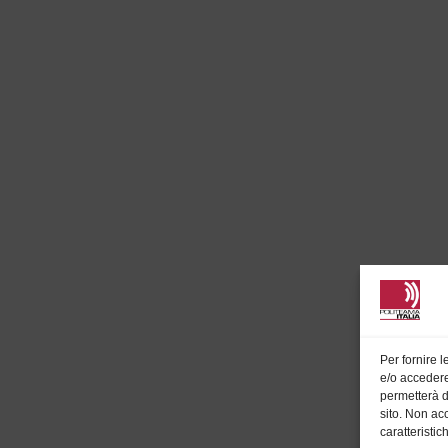
Per fornire 
e/o accedere
permetterà d
sito. Non ac
caratteristic