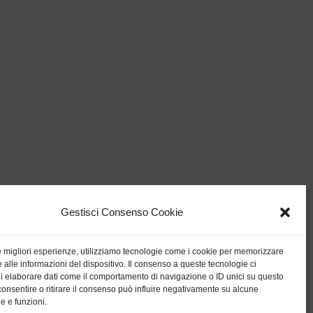
Gestisci Consenso Cookie
le migliori esperienze, utilizziamo tecnologie come i cookie per memorizzare
 alle informazioni del dispositivo. Il consenso a queste tecnologie ci
i elaborare dati come il comportamento di navigazione o ID unici su questo
consentire o ritirare il consenso può influire negativamente su alcune
he e funzioni.