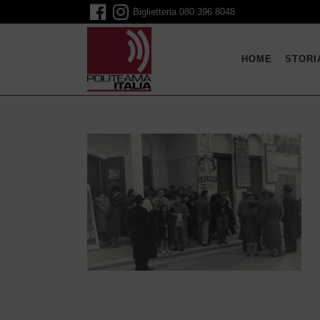
Biglietteria
080 396 8048
HOME
STORI