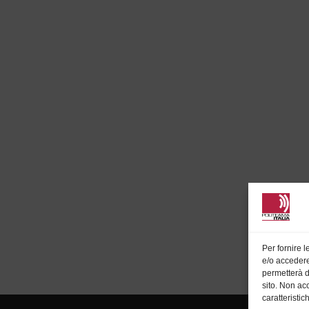
Per fornire 
e/o accedere
permetterà d
sito. Non ac
caratteristic