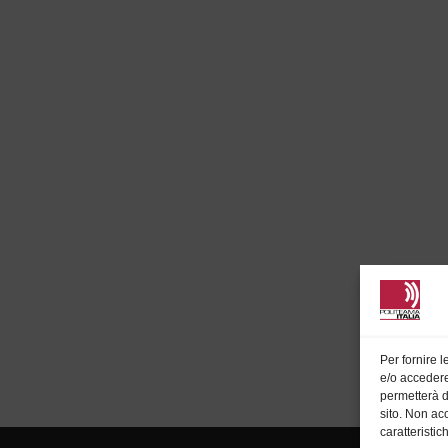
Per fornire 
e/o accedere
permetterà d
sito. Non ac
caratteristic