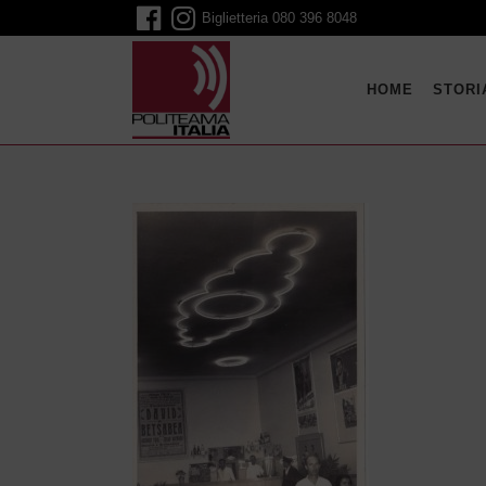
Biglietteria
080 396 8048
HOME
STORI