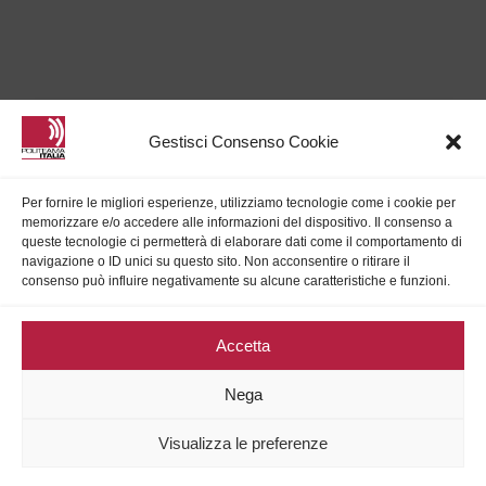
Gestisci Consenso Cookie
Per fornire le migliori esperienze, utilizziamo tecnologie come i cookie per
memorizzare e/o accedere alle informazioni del dispositivo. Il consenso a
queste tecnologie ci permetterà di elaborare dati come il comportamento di
navigazione o ID unici su questo sito. Non acconsentire o ritirare il
consenso può influire negativamente su alcune caratteristiche e funzioni.
Accetta
PRIVACY
Nega
COOKIE POLICY (UE)
Visualizza le preferenze
© 1998 – 2026 Politeama Italia Srl P.IVA 02621940721 # Made with
Web