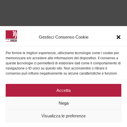
Gestisci Consenso Cookie
Per fornire le migliori esperienze, utilizziamo tecnologie come i cookie per
memorizzare e/o accedere alle informazioni del dispositivo. Il consenso a
queste tecnologie ci permetterà di elaborare dati come il comportamento di
navigazione o ID unici su questo sito. Non acconsentire o ritirare il
consenso può influire negativamente su alcune caratteristiche e funzioni.
Accetta
PRIVACY
Nega
COOKIE POLICY (UE)
Visualizza le preferenze
© 1998 – 2026 Politeama Italia Srl P.IVA 02621940721 # Made with
Web