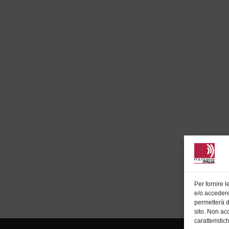
Per fornire 
e/o accedere
permetterà d
sito. Non ac
caratteristic